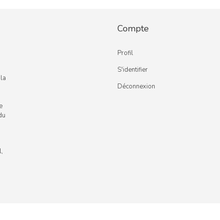
Compte
Profil
S'identifier
 la
Déconnexion
e
du
l,